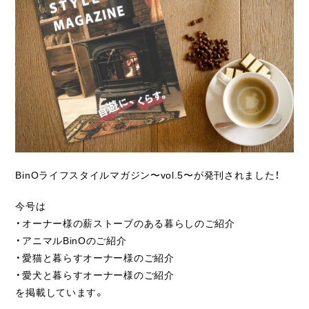
ライフスタイル
クオリティ
お知らせ
ブログ
会社概要
スタッフ紹介
BinOライフスタイルマガジン〜vol.5〜が発刊されました！
採用情報
今号は
・オーナー様の薪ストーブのある暮らしのご紹介
・アニマルBinOのご紹介
・愛猫と暮らすオーナー様のご紹介
・愛犬と暮らすオーナー様のご紹介
を掲載しています。