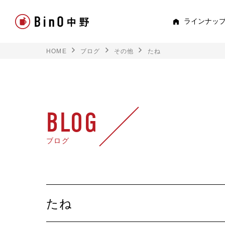
ラインナッ
HOME
ブログ
その他
たね
PEE
すべて見る
ロフト
BLOG
平屋
ブログ
スキップフロア
TRE
たね
トキド
2階建て