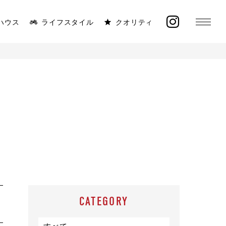
ハウス
ライフスタイル
クオリティ
MONICA
ラインナップ
太陽と海が似合う平屋
イベント
施工事例
オーナー様の声
CATEGORY
モデルハウス