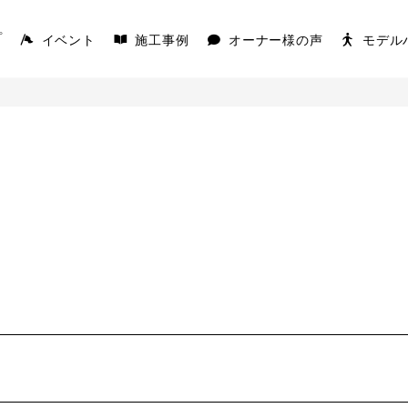
イベント
施工事例
オーナー様の声
モデル
プ
AKS
COVACO
を楽しむ平屋
家の原点「平屋」
K
キを愉しむ平屋