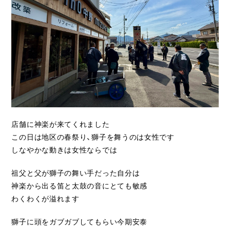
ライフスタイル
クオリティ
お知らせ
ブログ
会社概要
店舗に神楽が来てくれました
スタッフ紹介
この日は地区の春祭り、獅子を舞うのは女性です
採用情報
しなやかな動きは女性ならでは
祖父と父が獅子の舞い手だった自分は
神楽から出る笛と太鼓の音にとても敏感
わくわくが溢れます
獅子に頭をガブガブしてもらい今期安泰