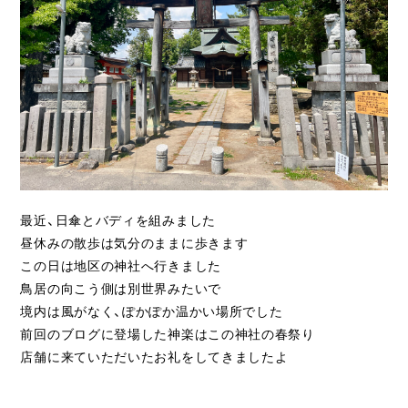
ライフスタイル
クオリティ
お知らせ
ブログ
会社概要
最近、日傘とバディを組みました
スタッフ紹介
昼休みの散歩は気分のままに歩きます
採用情報
この日は地区の神社へ行きました
鳥居の向こう側は別世界みたいで
境内は風がなく、ぽかぽか温かい場所でした
前回のブログに登場した神楽はこの神社の春祭り
店舗に来ていただいたお礼をしてきましたよ