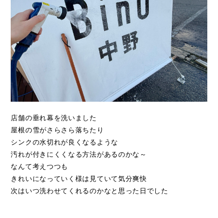
ライフスタイル
クオリティ
お知らせ
ブログ
会社概要
店舗の垂れ幕を洗いました
スタッフ紹介
屋根の雪がさらさら落ちたり
採用情報
シンクの水切れが良くなるような
汚れが付きにくくなる方法があるのかな～
なんて考えつつも
きれいになっていく様は見ていて気分爽快
次はいつ洗わせてくれるのかなと思った日でした