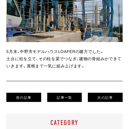
ライフスタイル
クオリティ
お知らせ
ブログ
5月末、中野市モデルハウスLOAFERの建方でした。
土台に柱を立て、その柱を梁でつなぎ、建物の骨組みができて
会社概要
いきます。屋根まで一気に組み上げます。
スタッフ紹介
採用情報
前の記事
記事一覧
次の記事
CATEGORY