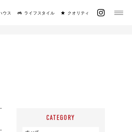
ハウス
ライフスタイル
クオリティ
MONICA
ラインナップ
太陽と海が似合う平屋
イベント
施工事例
オーナー様の声
CATEGORY
モデルハウス