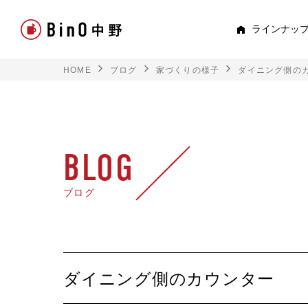
ラインナッ
HOME
ブログ
家づくりの様子
ダイニング側の
PEE
すべて見る
ロフト
BLOG
平屋
ブログ
スキップフロア
TRE
ダイニング側のカウンター
トキド
2階建て