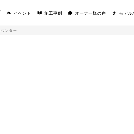
イベント
施工事例
オーナー様の声
モデル
プ
カウンター
AKS
COVACO
を楽しむ平屋
家の原点「平屋」
K
キを愉しむ平屋