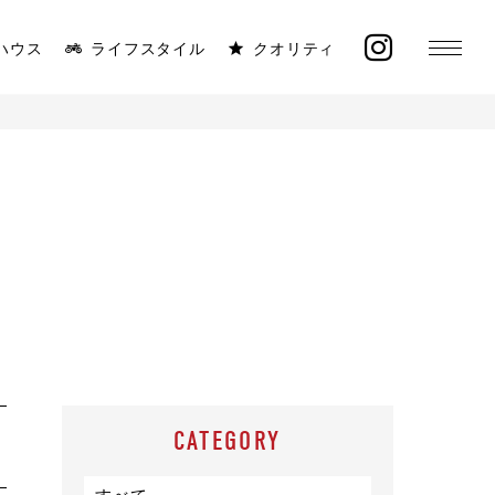
ハウス
ライフスタイル
クオリティ
MONICA
ラインナップ
太陽と海が似合う平屋
イベント
施工事例
オーナー様の声
CATEGORY
モデルハウス