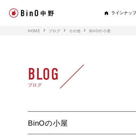
ラインナッ
HOME
ブログ
その他
BinOの小屋
PEE
すべて見る
ロフト
BLOG
平屋
ブログ
スキップフロア
TRE
BinOの小屋
トキド
2階建て