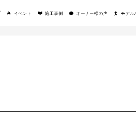
イベント
施工事例
オーナー様の声
モデル
プ
AKS
COVACO
を楽しむ平屋
家の原点「平屋」
K
キを愉しむ平屋