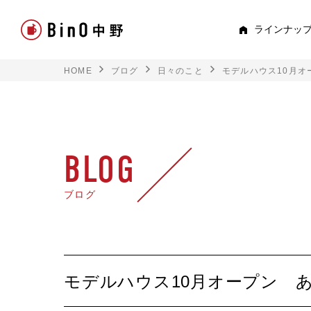
ラインナッ
HOME
ブログ
日々のこと
モデルハウス10月
PEE
すべて見る
ロフト
BLOG
平屋
ブログ
スキップフロア
TRE
モデルハウス10月オープン 
トキド
2階建て