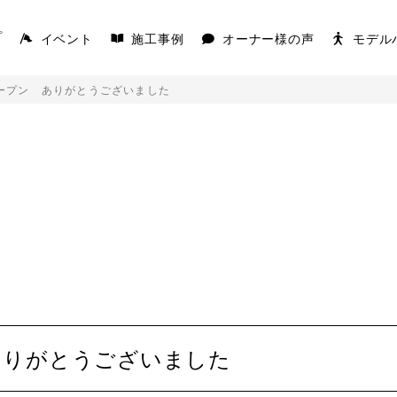
イベント
施工事例
オーナー様の声
モデル
プ
オープン ありがとうございました
AKS
COVACO
を楽しむ平屋
家の原点「平屋」
K
ありがとうございました
キを愉しむ平屋