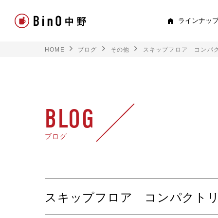
ラインナッ
HOME
ブログ
その他
スキップフロア コンパ
PEE
すべて見る
ロフト
BLOG
平屋
ブログ
スキップフロア
TRE
スキップフロア コンパクト
トキド
2階建て