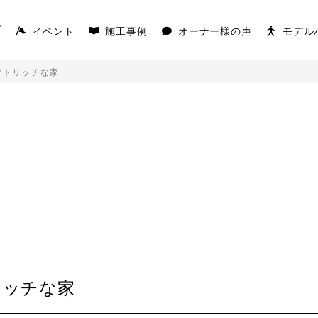
イベント
施工事例
オーナー様の声
モデル
プ
クトリッチな家
AKS
COVACO
を楽しむ平屋
家の原点「平屋」
K
リッチな家
キを愉しむ平屋