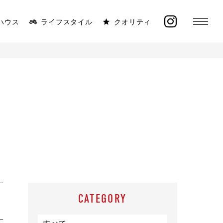
ハウス
ライフスタイル
クオリティ
MONICA
ラインナップ
太陽と海が似合う平屋
イベント
施工事例
オーナー様の声
CATEGORY
モデルハウス