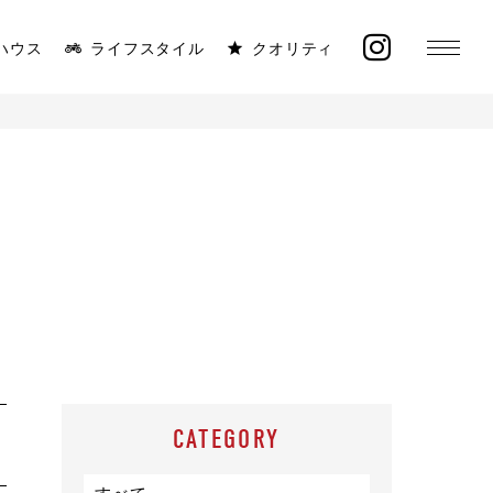
ハウス
ライフスタイル
クオリティ
MONICA
ラインナップ
太陽と海が似合う平屋
イベント
施工事例
オーナー様の声
CATEGORY
モデルハウス