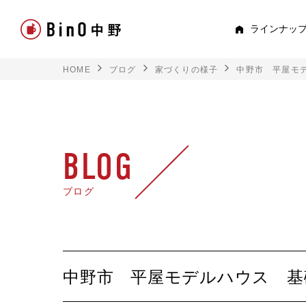
ラインナッ
HOME
ブログ
家づくりの様子
中野市 平屋モ
PEE
すべて見る
ロフト
BLOG
平屋
ブログ
スキップフロア
TRE
中野市 平屋モデルハウス 基
トキド
2階建て