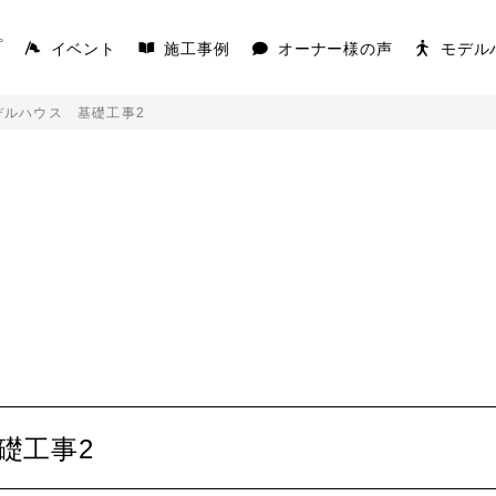
イベント
施工事例
オーナー様の声
モデル
プ
デルハウス 基礎工事2
AKS
COVACO
を楽しむ平屋
家の原点「平屋」
K
礎工事2
キを愉しむ平屋