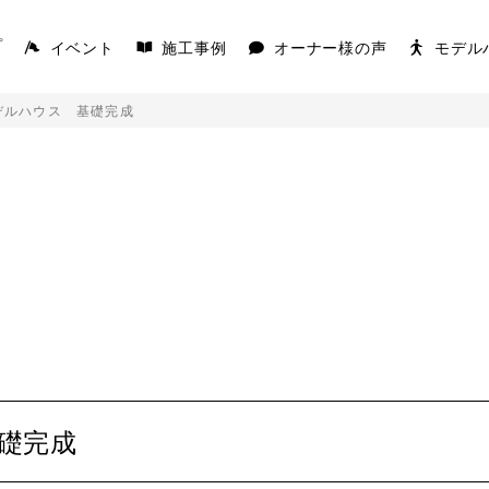
イベント
施工事例
オーナー様の声
モデル
プ
デルハウス 基礎完成
AKS
COVACO
を楽しむ平屋
家の原点「平屋」
K
礎完成
キを愉しむ平屋