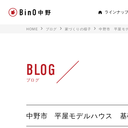
ラインナッ
HOME
ブログ
家づくりの様子
中野市 平屋モ
PEE
すべて見る
ロフト
BLOG
平屋
ブログ
スキップフロア
TRE
中野市 平屋モデルハウス 基
トキド
2階建て