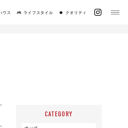
ハウス
ライフスタイル
クオリティ
MONICA
ラインナップ
太陽と海が似合う平屋
イベント
施工事例
オーナー様の声
CATEGORY
モデルハウス