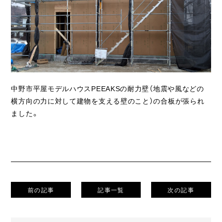
ライフスタイル
クオリティ
お知らせ
ブログ
中野市平屋モデルハウスPEEAKSの耐力壁（地震や風などの
横方向の力に対して建物を支える壁のこと）の合板が張られ
会社概要
ました。
スタッフ紹介
採用情報
前の記事
記事一覧
次の記事