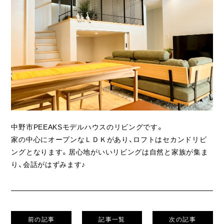
ライフスタイル
クオリティ
お知らせ
ブログ
会社概要
スタッフ紹介
中野市PEEAKSモデルハウスのリビングです。
家の中心にオープンなＬＤＫがあり、ロフトはセカンドリビ
採用情報
ングとなります。居心地がいいリビングは自然と家族が集ま
り、会話がはずみます♪
前の記事
記事一覧
次の記事