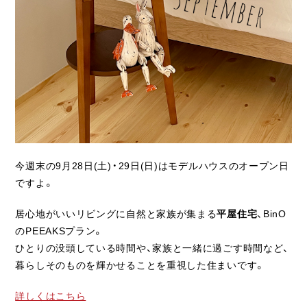
ライフスタイル
クオリティ
お知らせ
ブログ
会社概要
今週末の9月28日(土)・29日(日)はモデルハウスのオープン日
スタッフ紹介
ですよ。
採用情報
居心地がいいリビングに自然と家族が集まる
平屋住宅
、BinO
のPEEAKSプラン。
ひとりの没頭している時間や、家族と一緒に過ごす時間など、
暮らしそのものを輝かせることを重視した住まいです。
詳しくはこちら