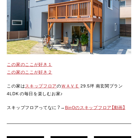
ライフスタイル
クオリティ
お知らせ
ブログ
会社概要
この家のここが好き１
この家のここが好き２
スタッフ紹介
この家は
スキップフロア
の
ＷＡＶＥ
29.5坪 南玄関プラン
採用情報
4LDK の毎日を楽しむお家♪
スキップフロアってなに？→
BinOのスキップフロア【動画】