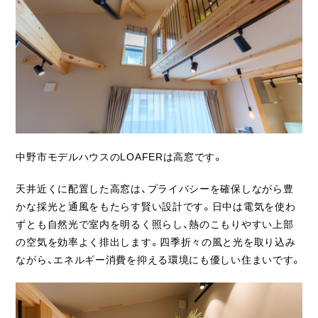
ライフスタイル
クオリティ
お知らせ
ブログ
会社概要
中野市モデルハウスのLOAFERは高窓です。
スタッフ紹介
天井近くに配置した高窓は、プライバシーを確保しながら豊
採用情報
かな採光と通風をもたらす賢い設計です。日中は電気を使わ
ずとも自然光で室内を明るく照らし、熱のこもりやすい上部
の空気を効率よく排出します。四季折々の風と光を取り込み
ながら、エネルギー消費を抑える環境にも優しい住まいです。