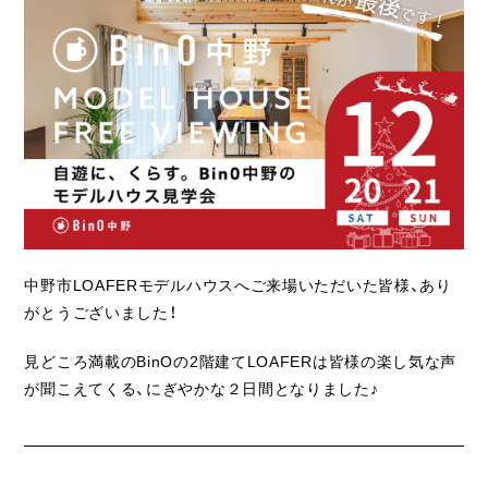
ライフスタイル
クオリティ
お知らせ
ブログ
会社概要
スタッフ紹介
中野市LOAFERモデルハウスへご来場いただいた皆様、あり
採用情報
がとうございました！
見どころ満載のBinOの2階建てLOAFERは皆様の楽し気な声
が聞こえてくる、にぎやかな２日間となりました♪