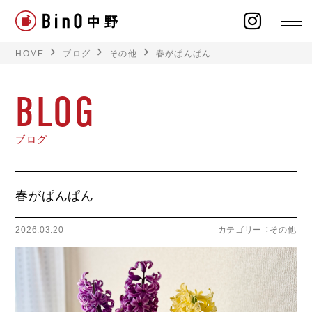
HOME
ブログ
その他
春がぱんぱん
BLOG
ラインナップ
ブログ
イベント
春がぱんぱん
施工事例
2026.03.20
カテゴリー ：
その他
オーナー様の声
モデルハウス