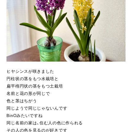
ライフスタイル
クオリティ
お知らせ
ブログ
会社概要
ヒヤシンスが咲きました
スタッフ紹介
円柱状の茎をもつ水栽培と
採用情報
扁平楕円状の茎をもつ土栽培
名前と花の形が同じで
色と茎はちがう
同じようで同じじゃないんです
BinOみたいですね
同じ名前の家は、住む人の色に作られる
その人の色を見るのが好きです