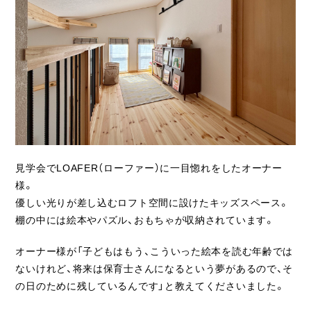
ライフスタイル
クオリティ
お知らせ
ブログ
会社概要
見学会でLOAFER（ローファー）に一目惚れをしたオーナー
スタッフ紹介
様。
採用情報
優しい光りが差し込むロフト空間に設けたキッズスペース。
棚の中には絵本やパズル、おもちゃが収納されています。
オーナー様が「子どもはもう、こういった絵本を読む年齢では
ないけれど、将来は保育士さんになるという夢があるので、そ
の日のために残しているんです」と教えてくださいました。