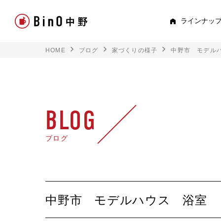
ラインナッ
HOME
ブログ
家づくりの様子
中野市 モデル
PEE
すべて見る
ロフト
BLOG
平屋
ブログ
スキップフロア
TRE
中野市 モデルハウス 浴室
トキド
2階建て