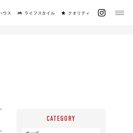
ハウス
ライフスタイル
クオリティ
MONICA
ラインナップ
太陽と海が似合う平屋
イベント
施工事例
オーナー様の声
CATEGORY
モデルハウス