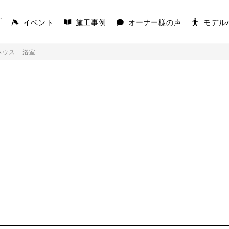
イベント
施工事例
オーナー様の声
モデル
プ
ハウス 浴室
AKS
COVACO
を楽しむ平屋
家の原点「平屋」
K
キを愉しむ平屋