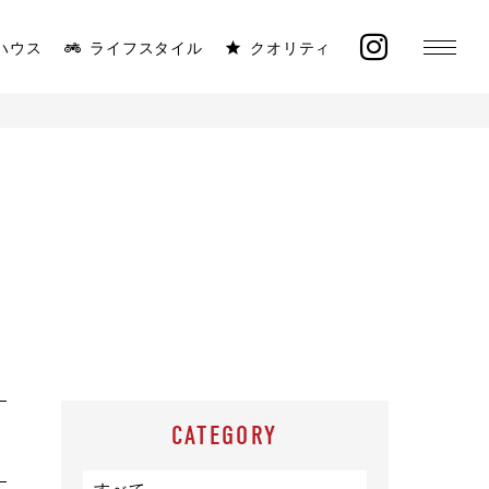
ハウス
ライフスタイル
クオリティ
MONICA
ラインナップ
太陽と海が似合う平屋
イベント
施工事例
オーナー様の声
CATEGORY
モデルハウス