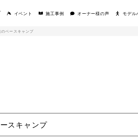
イベント
施工事例
オーナー様の声
モデル
プ
族のベースキャンプ
AKS
COVACO
を楽しむ平屋
家の原点「平屋」
K
ベースキャンプ
キを愉しむ平屋