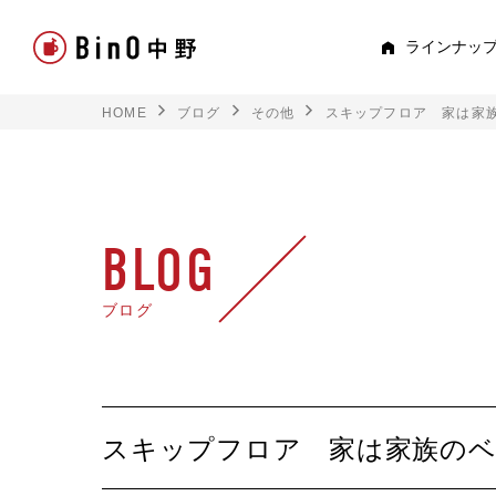
ラインナッ
HOME
ブログ
その他
スキップフロア 家は家
PEE
すべて見る
ロフト
BLOG
平屋
ブログ
スキップフロア
TRE
スキップフロア 家は家族の
トキド
2階建て