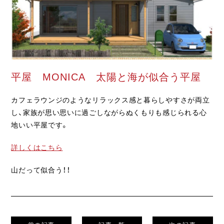
ライフスタイル
クオリティ
お知らせ
平屋 MONICA 太陽と海が似合う平屋
ブログ
カフェラウンジのようなリラックス感と暮らしやすさが両立
会社概要
し、家族が思い思いに過ごしながらぬくもりも感じられる心
スタッフ紹介
地いい平屋です。
採用情報
詳しくはこちら
山だって似合う！！