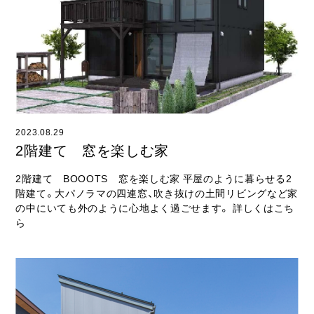
ライフスタイル
クオリティ
お知らせ
ブログ
2023.08.29
会社概要
2階建て 窓を楽しむ家
スタッフ紹介
2階建て BOOOTS 窓を楽しむ家 平屋のように暮らせる2
階建て。大パノラマの四連窓、吹き抜けの土間リビングなど家
採用情報
の中にいても外のように心地よく過ごせます。 詳しくはこち
ら