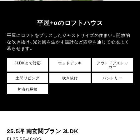
ライフスタイル
クオリティ
平屋+αのロフトハウス
平屋にロフトをプラスしたジャストサイズの住まい。開放的
お知らせ
な吹き抜け、光と風を生かす設計など四季を通じて心地よく
暮らせます。
ブログ
3LDKまで対応
ウッドデッキ
アウトドアストッ
会社概要
カー
スタッフ紹介
土間リビング
吹き抜け
パントリー
採用情報
片流れ屋根
25.5坪 南玄関プラン 3LDK
FL25.5F-4040S