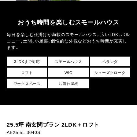
ライフスタイル
クオリティ
おうち時間を楽しむスモールハウス
毎日を楽しむ仕掛けが満載のスモールハウス。広いLDK、バル
お知らせ
コニー、土間、小屋裏、個性的な外観などおうち時間が充実し
ます。
ブログ
3LDKまで対応
スモールハウス
ベランダ
会社概要
ロフト
WIC
シューズクローク
スタッフ紹介
ワークスペース
片流れ屋根
採用情報
25.5坪 南玄関プラン 2LDK＋ロフト
AE25.5L-3040S