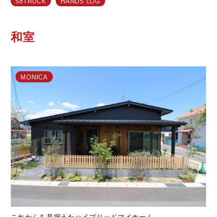
58TRUCK
HANDS LOG
ライフスタイル
和室
クオリティ
お知らせ
MONICA
ブログ
会社概要
スタッフ紹介
採用情報
これからを見据えたハイブリッドマイホーム