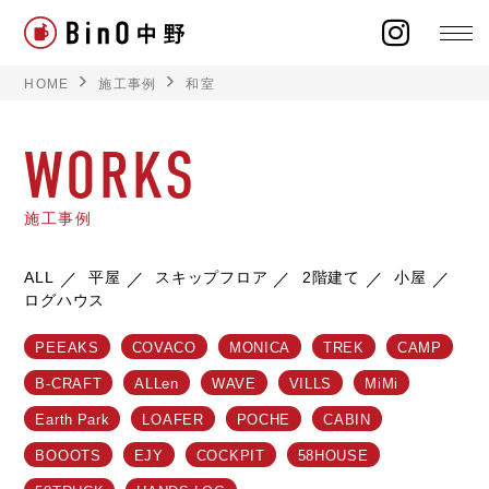
HOME
施工事例
和室
WORKS
ラインナップ
施工事例
イベント
ALL
平屋
スキップフロア
2階建て
小屋
ログハウス
施工事例
PEEAKS
COVACO
MONICA
TREK
CAMP
オーナー様の声
B-CRAFT
ALLen
WAVE
VILLS
MiMi
Earth Park
LOAFER
POCHE
CABIN
モデルハウス
BOOOTS
EJY
COCKPIT
58HOUSE